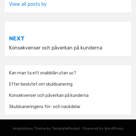
View all posts by
Post
NEXT
navigation
Konsekvenser och påverkan på kunderna
Kan man ta ett snabblån utan uc?
Efter beslutet om skuldsanering
Konsekvenser och påverkan på kunderna
Skuldsaneringens för- och nackdelar
Amphibious Theme by
TemplatePocket
⋅
Powered by
WordPress